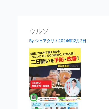
内
容
を
ス
キ
ウルソ
ッ
By
シェアクリ
/
2024年12月2日
プ