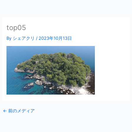
内
容
を
ス
top05
キ
By
シェアクリ
/
2023年10月13日
ッ
プ
←
前のメディア