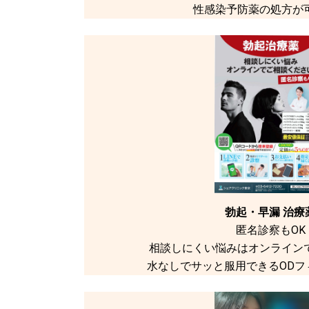
性感染予防薬の処方が
勃起・早漏 治療
匿名診察もOK
相談しにくい悩みはオンライン
水なしでサッと服用できるODフ